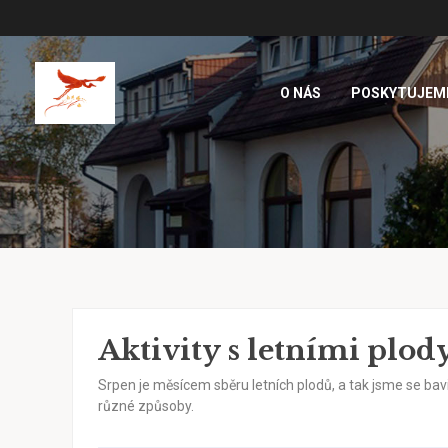
O NÁS
POSKYTUJEM
Aktivity s letními plod
Srpen je měsícem sběru letních plodů, a tak jsme se bav
různé způsoby.