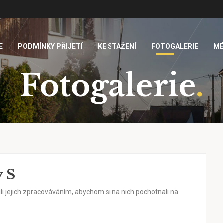
E
PODMÍNKY PŘIJETÍ
KE STAŽENÍ
FOTOGALERIE
MÉ
Fotogalerie
.
y S
ili jejich zpracováváním, abychom si na nich pochotnali na