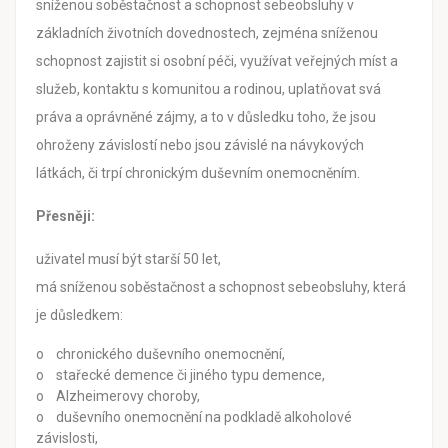
sníženou soběstačnost a schopnost sebeobsluhy v
základních životních dovednostech, zejména sníženou
schopnost zajistit si osobní péči, využívat veřejných míst a
služeb, kontaktu s komunitou a rodinou, uplatňovat svá
práva a oprávněné zájmy, a to v důsledku toho, že jsou
ohroženy závislostí nebo jsou závislé na návykových
látkách, či trpí chronickým duševním onemocněním.
Přesněji:
uživatel musí být starší 50 let,
má sníženou soběstačnost a schopnost sebeobsluhy, která
je důsledkem:
o chronického duševního onemocnění,
o stařecké demence či jiného typu demence,
o Alzheimerovy choroby,
o duševního onemocnění na podkladě alkoholové
závislosti,