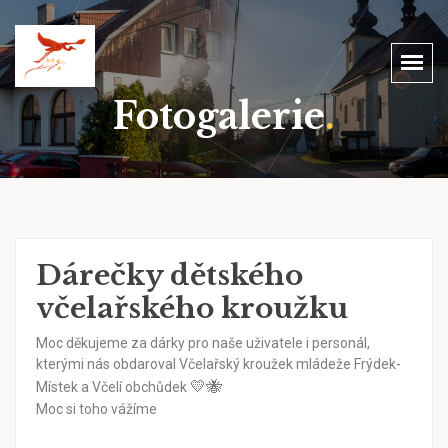
Fotogalerie
.
Dárečky dětského
včelařského kroužku
Moc děkujeme za dárky pro naše uživatele i personál,
kterými nás obdaroval Včelařský kroužek mládeže Frýdek-
💛
🐝
Místek a Včelí obchůdek
Moc si toho vážíme