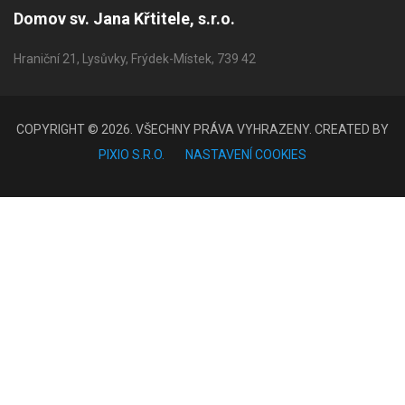
Domov sv. Jana Křtitele, s.r.o.
Hraniční 21, Lysůvky, Frýdek-Místek, 739 42
COPYRIGHT © 2026. VŠECHNY PRÁVA VYHRAZENY. CREATED BY
PIXIO S.R.O.
NASTAVENÍ COOKIES