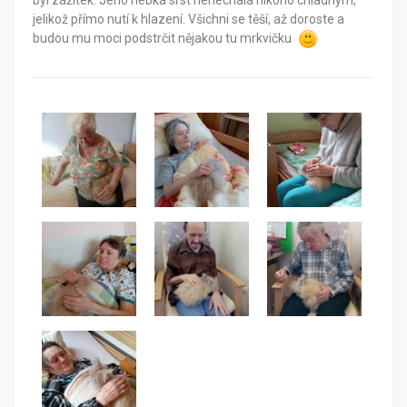
byl zážitek. Jeho hebká srst nenechala nikoho chladným,
jelikož přímo nutí k hlazení. Všichni se těší, až doroste a
budou mu moci podstrčit nějakou tu mrkvičku