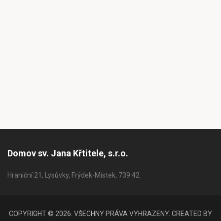
Domov sv. Jana Křtitele, s.r.o.
Hraniční 21, Lysůvky, Frýdek-Místek, 739 42
COPYRIGHT © 2026. VŠECHNY PRÁVA VYHRAZENY. CREATED BY