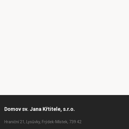
Domov sv. Jana Křtitele, s.r.o.
Hraniční 21, Lysůvky, Frýdek-Místek, 739 42