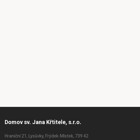
Domov sv. Jana Křtitele, s.r.o.
Hraniční 21, Lysůvky, Frýdek-Místek, 739 42