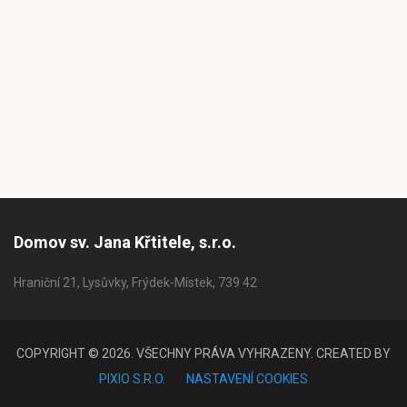
Domov sv. Jana Křtitele, s.r.o.
Hraniční 21, Lysůvky, Frýdek-Místek, 739 42
COPYRIGHT © 2026. VŠECHNY PRÁVA VYHRAZENY. CREATED BY
PIXIO S.R.O.
NASTAVENÍ COOKIES