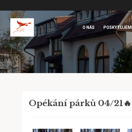
O NÁS
POSKYTUJEM
Opékání párků 04/21🔥