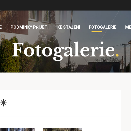
E
PODMÍNKY PŘIJETÍ
KE STAŽENÍ
FOTOGALERIE
MÉ
Fotogalerie
.
☀️