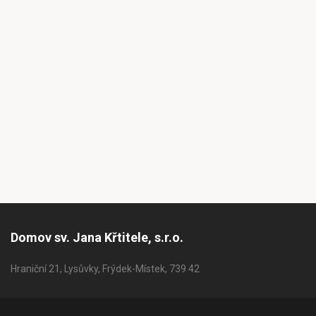
Domov sv. Jana Křtitele, s.r.o.
Hraniční 21, Lysůvky, Frýdek-Místek, 739 42