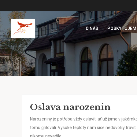
O NÁS
POSKYTUJEM
Oslava narozenin
Narozeniny je potřeba vždy oslavit, ať už jsme v jakémk
tomu grilovali. Vysoké teploty nám sice nedovolily trávit 
nikomu nevadilo.