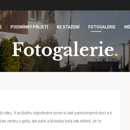
E
PODMÍNKY PŘIJETÍ
KE STAŽENÍ
FOTOGALERIE
MÉ
Fotogalerie
.
oli věku. V průběhu odpoledne jsme si dali samozřejmě dort a k
čas venku u grilu, ale párk a klobásy byla tak dobré, že to