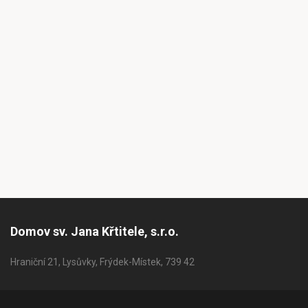
Domov sv. Jana Křtitele, s.r.o.
Hraniční 21, Lysůvky, Frýdek-Místek, 739 42