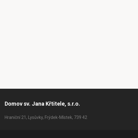
Domov sv. Jana Křtitele, s.r.o.
Hraniční 21, Lysůvky, Frýdek-Místek, 739 42