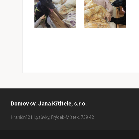
Domov sv. Jana Křtitele, s.r.o.
Hraniční 21, Lysůvky, Frýdek-Místek, 739 42