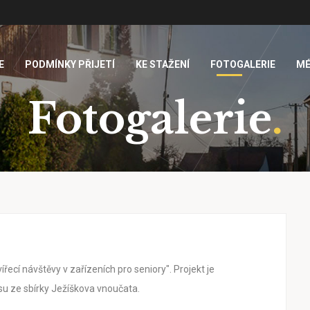
E
PODMÍNKY PŘIJETÍ
KE STAŽENÍ
FOTOGALERIE
MÉ
Fotogalerie
.
ířecí návštěvy v zařízeních pro seniory". Projekt je
u ze sbírky Ježíškova vnoučata.