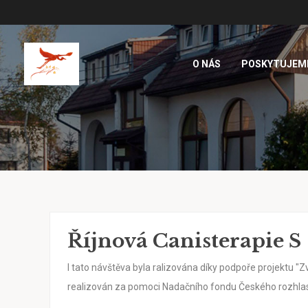
O NÁS
POSKYTUJEM
Říjnová Canisterapie S
I tato návštěva byla ralizována díky podpoře projektu "Zv
realizován za pomoci Nadačního fondu Českého rozhlas