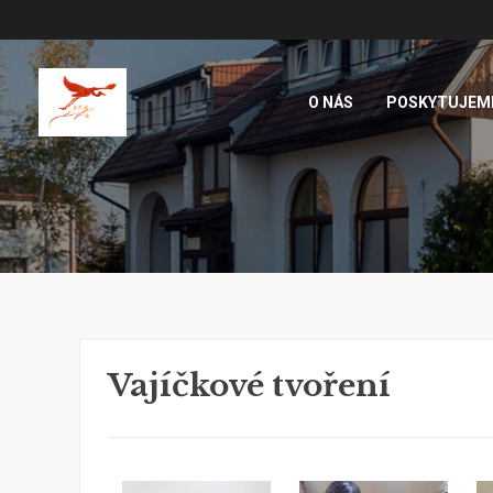
O NÁS
POSKYTUJEM
Vajíčkové tvoření