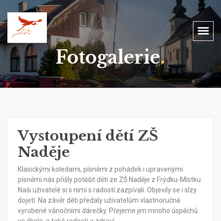
Fotogalerie
.
Vystoupení dětí ZŠ
Naděje
Klasickými koledami, písněmi z pohádek i upravenými
písněmi nás přišly potěšit děti ze ZŠ Naděje z Frýdku-Místku.
Naši uživatelé si s nimi s radostí zazpívali. Objevily se i slzy
dojetí. Na závěr děti předaly uživatelům vlastnoručně
vyrobené vánočními dárečky. Přejeme jim mnoho úspěchů