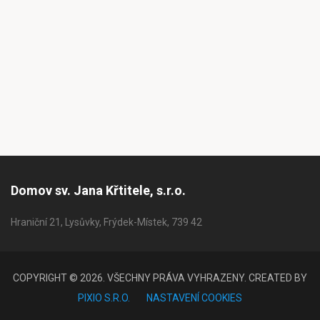
Domov sv. Jana Křtitele, s.r.o.
Hraniční 21, Lysůvky, Frýdek-Místek, 739 42
COPYRIGHT © 2026. VŠECHNY PRÁVA VYHRAZENY. CREATED BY
PIXIO S.R.O.
NASTAVENÍ COOKIES