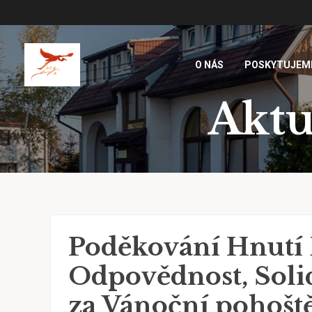
O NÁS
POSKYTUJEM
Aktu
Poděkování Hnutí 
Odpovědnost, Soli
za Vánoční pohošt