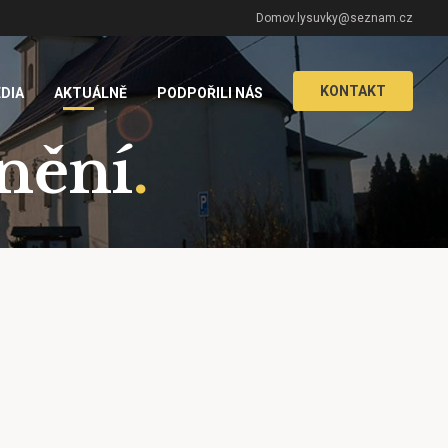
Domov.lysuvky@seznam.cz
KONTAKT
DIA
AKTUÁLNĚ
PODPOŘILI NÁS
rnění
.