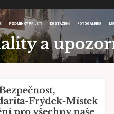
E
PODMÍNKY PŘIJETÍ
KE STAŽENÍ
FOTOGALERIE
MÉ
ality a upozo
Bezpečnost,
darita-Frýdek-Místek
ění pro všechny naše