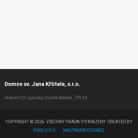
Domov sv. Jana Křtitele, s.r.o.
Hraniční 21, Lysůvky, Frýdek-Místek, 739 42
COPYRIGHT © 2026. VŠECHNY PRÁVA VYHRAZENY. CREATED BY
PIXIO S.R.O.
NASTAVENÍ COOKIES