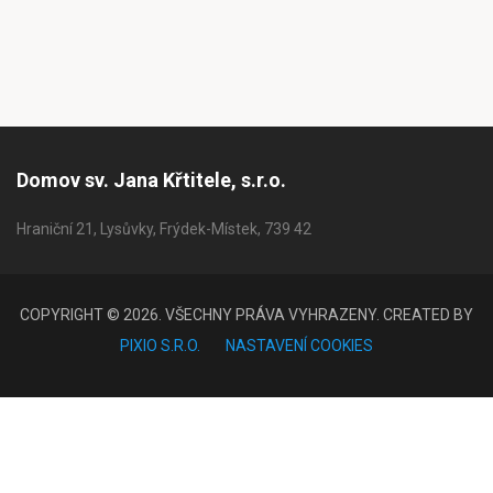
Domov sv. Jana Křtitele, s.r.o.
Hraniční 21, Lysůvky, Frýdek-Místek, 739 42
COPYRIGHT © 2026. VŠECHNY PRÁVA VYHRAZENY. CREATED BY
PIXIO S.R.O.
NASTAVENÍ COOKIES