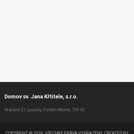
Domov sv. Jana Křtitele, s.r.o.
Hraniční 21, Lysůvky, Frýdek-Místek, 739 42
COPYRIGHT © 2026. VŠECHNY PRÁVA VYHRAZENY. CREATED BY