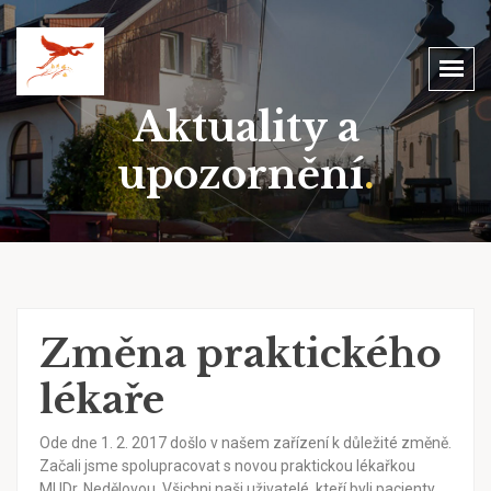
Aktuality a
upozornění
.
Změna praktického
lékaře
Ode dne 1. 2. 2017 došlo v našem zařízení k důležité změně.
Začali jsme spolupracovat s novou praktickou lékařkou
MUDr. Nedělovou. Všichni naši uživatelé, kteří byli pacienty